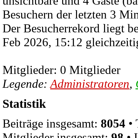
unsichtbare und 4 Gäste (ba
Besuchern der letzten 3 Mi
Der Besucherrekord liegt b
Feb 2026, 15:12 gleichzeiti
Mitglieder: 0 Mitglieder
Legende:
Administratoren
,
Statistik
Beiträge insgesamt:
8054
• 
Mitglieder insgesamt:
98
• 