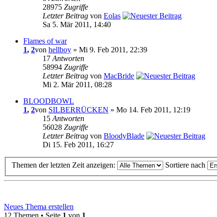
28975
Zugriffe
Letzter Beitrag
von
Eolas
Sa 5. Mär 2011, 14:40
Flames of war
1
,
2
von
hellboy
» Mi 9. Feb 2011, 22:39
17
Antworten
58994
Zugriffe
Letzter Beitrag
von
MacBride
Mi 2. Mär 2011, 08:28
BLOODBOWL
1
,
2
von
SILBERRÜCKEN
» Mo 14. Feb 2011, 12:19
15
Antworten
56028
Zugriffe
Letzter Beitrag
von
BloodyBlade
Di 15. Feb 2011, 16:27
Themen der letzten Zeit anzeigen:
Sortiere nach
Neues Thema erstellen
12 Themen • Seite
1
von
1