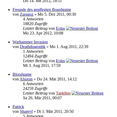
Do 14. Jun 2012, 18:11
Freunde des gepflegten Boardgame
von
Zaragoz
» Mo 5. Dez 2011, 00:30
4
Antworten
18820
Zugriffe
Letzter Beitrag
von
Eolas
Mo 23. Apr 2012, 10:08
Warhammer Invasion
von
Deathdragonbk
» Mo 1. Aug 2011, 22:39
1
Antworten
12494
Zugriffe
Letzter Beitrag
von
Eolas
Mi 3. Aug 2011, 17:59
Bloodgame
von
Alsoran
» Do 24. Mär 2011, 14:12
6
Antworten
24259
Zugriffe
Letzter Beitrag
von
Tanklinn
Sa 26. Mär 2011, 00:07
Patrick
von
Shareyf
» Di 1. Mär 2011, 20:50
5
Antworten