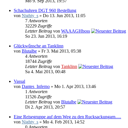
Mo 9. Sep 2013, 19:57
Schachuhren DGT 960 Bestellung
von
Nighty_s
» Do 13. Jun 2013, 11:05
7
Antworten
32229
Zugriffe
Letzter Beitrag
von
WAAAGHboss
So 23. Jun 2013, 16:19
Glückwűnsche an Tanklinn
von
Blutalbe
» Fr 3. Mai 2013, 05:38
4
Antworten
18744
Zugriffe
Letzter Beitrag
von
Tanklinn
Sa 4. Mai 2013, 00:48
Vassal
von
Dantes_Inferno
» Mo 1. Apr 2013, 13:46
1
Antworten
11526
Zugriffe
Letzter Beitrag
von
Blutalbe
Di 2. Apr 2013, 20:57
Eine Reisegruppe auf dem Weg zu den Rucksackungarn.....
von
Nighty_s
» Mo 4. Feb 2013, 14:52
0
Antworten