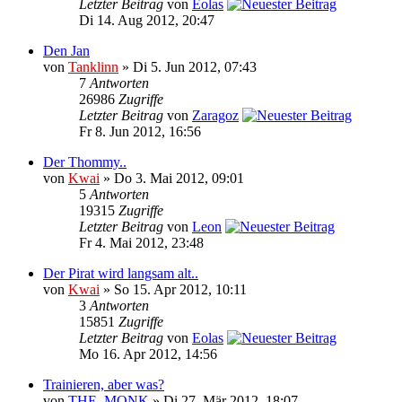
Letzter Beitrag
von
Eolas
Di 14. Aug 2012, 20:47
Den Jan
von
Tanklinn
» Di 5. Jun 2012, 07:43
7
Antworten
26986
Zugriffe
Letzter Beitrag
von
Zaragoz
Fr 8. Jun 2012, 16:56
Der Thommy..
von
Kwai
» Do 3. Mai 2012, 09:01
5
Antworten
19315
Zugriffe
Letzter Beitrag
von
Leon
Fr 4. Mai 2012, 23:48
Der Pirat wird langsam alt..
von
Kwai
» So 15. Apr 2012, 10:11
3
Antworten
15851
Zugriffe
Letzter Beitrag
von
Eolas
Mo 16. Apr 2012, 14:56
Trainieren, aber was?
von
THE_MONK
» Di 27. Mär 2012, 18:07