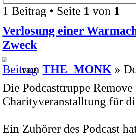
1 Beitrag • Seite
1
von
1
Verlosung einer Warmach
Zweck
von
THE_MONK
» Do
Die Podcasttruppe Remove f
Charityveranstalltung für d
Ein Zuhörer des Podcast ha