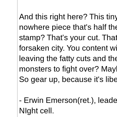
And this right here? This tiny 
nowhere piece that's half th
stamp? That's your cut. Tha
forsaken city. You content wi
leaving the fatty cuts and t
monsters to fight over? Mayb
So gear up, because it's libe
- Erwin Emerson(ret.), leade
NIght cell.