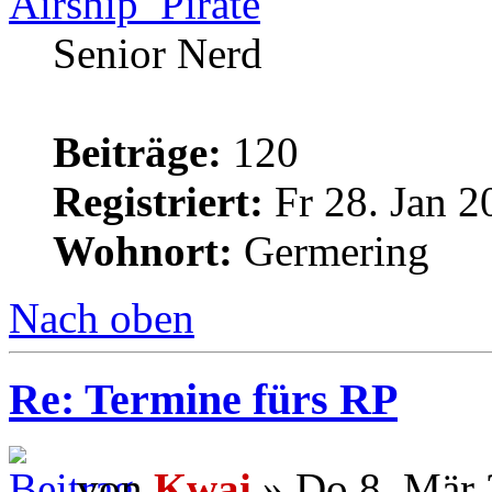
Airship_Pirate
Senior Nerd
Beiträge:
120
Registriert:
Fr 28. Jan 2
Wohnort:
Germering
Nach oben
Re: Termine fürs RP
von
Kwai
» Do 8. Mär 